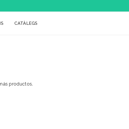
IS
CATÀLEGS
 más productos.