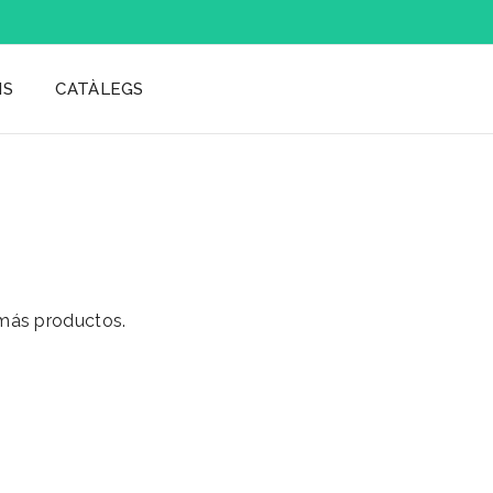
IS
CATÀLEGS
 más productos.