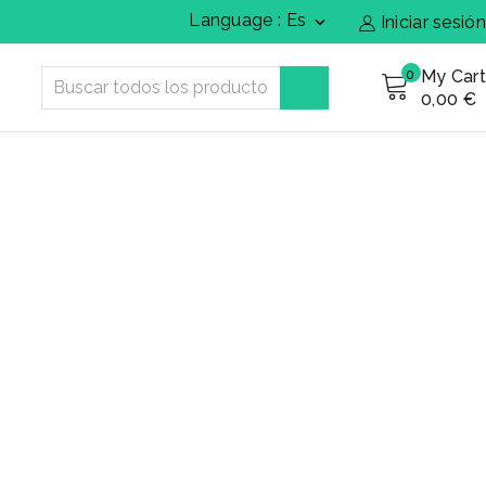
Language : Es
Iniciar sesión

My Cart
0
0,00 €